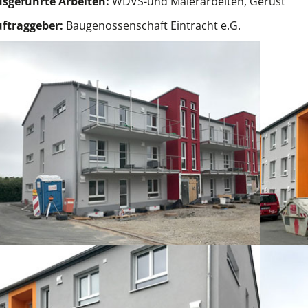
sgeführte Arbeiten:
WDVS-und Malerarbeiten, Gerüst
ftraggeber:
Baugenossenschaft Eintracht e.G.