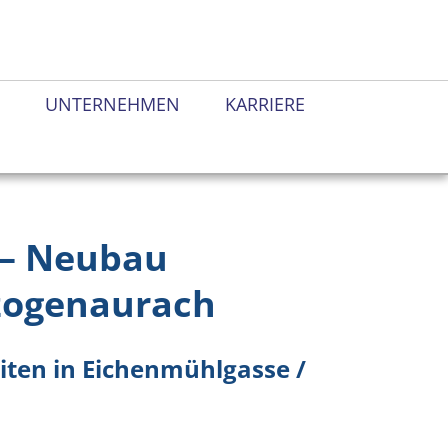
N
UNTERNEHMEN
KARRIERE
 – Neubau
zogenaurach
ten in Eichenmühlgasse /